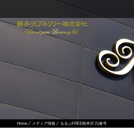
Home
メディア情報
るるぶFREE軽井沢’21春号